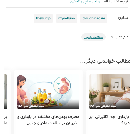
نویسنده مقاله :
هاجر خاچی شکری
منابع:
thebump
mysolluna
cloudninecare
برچسب ها :
سلامت جنین
مطالب خواندنی دیگر...
 بارداری چه تاثیراتی بر
مصرف روغن‌های مختلف در بارداری و
بررس
ن دارد؟
تأثیر آن بر سلامت مادر و جنین
ﻣﺎدر