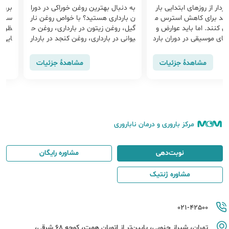
ردار از روزهای ابتدایی بار
به دنبال بهترین روغن خوراکی در دورا
بررسی
انند برای کاهش استرس م
ن بارداری هستید؟ با خواص روغن نار
ستفاد
کنند. اما باید عوارض و
گیل، روغن زیتون در بارداری، روغن ح
ظر پ
ای موسیقی در دوران بارد
یوانی در بارداری، روغن کنجد در باردار
ایی خ
ید که عبارت اند از:
ی و حتی مصرف دنبه در بارداری آشنا
ی نا
شوید و بهترین را انتخاب کنید
و مع
مشاهدهٔ جزئیات
مشاهدهٔ جزئیات
در با
مرکز باروری و درمان ناباروری
نوبت‌دهی
مشاوره رایگان
مشاوره ژنتیک
021-42500
تهران، شیراز جنوبی، پایین‌تر از اتوبان همت، کوچه 68 شرقی،