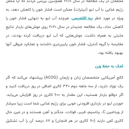
محققان در یک مطالعه در سال ۲۰۱۸ همچنین بررسی کردند که آیا مکمل
رژیم غذایی با آب لبو (نیترات) ممکن است فشار خون را کاهش دهد، به
ویژه در مورد خطر
پره اکلامپسی
. هرچند آب لبو به تنهایی فشار خون را
کاهش نداد، یک مطالعه جدیدتر در سال ۲۰۲۰ روی موش‌های باردار نتایج
مثبتی به همراه داشت. موش‌هایی که آب لبو دریافت کرده بودند، در
مقایسه با گروه کنترل، فشار خون پایین‌تری داشتند و عملکرد عروقی آن‎ها
بهبود یافته بود.
کمک به حفظ وزن
کالج آمریکایی متخصصان زنان و زایمان (ACOG) پیشنهاد می‌کند که اگر
یک نوزاد دارید، از سه ماهه دوم ۳۴۰ کالری اضافی در روز دریافت کنید و
اگر دوقلو باردار هستید، این مقدار به ۶۰۰ کالری در روز افزایش می‌یابد.
خوردن لبو در بارداری افزودنی خوبی برای رژیم غذایی شما است زیرا سرشار
از ویتامین C، پتاسیم، فیبر، فولات، منگنز و آهن هستند و در عین حال
کالری کمی دارند (70 کالری در هر فنجان) و 87 درصد آن را آب تشکیل