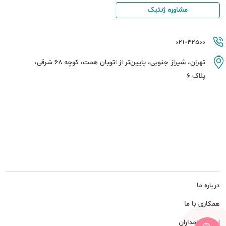
مشاوره ژنتیک
021-42500
تهران، شیراز جنوبی، پایین‌تر از اتوبان همت، کوچه 68 شرقی،
پلاک 6
درباره ما
همکاری با ما
امور سهامداران