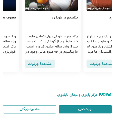
داری
پتاسیم در بارداری
مصرف ویتامین K در 
ر بارداری بسیار ار
پتاسیم در بارداری برای تعادل مایعا
و
کدو حلوایی یا کدو
ت، جلوگیری از گرفتگی عضلات و حما
ن و سلامت 
تنبل در بارداری با داشتن ویتامین A،
یت از رشد سالم جنین ضروری است.ا
یاتی است. ک
ی‌اکسیدان‌ ها می‌ت
ما پتاسیم در چه میوه هایی وجود دار
خونریزی‌ها
ن، تقویت ایمنی ما
د با بهترین منابع غذایی پتاسیم، علا
لتی شود. با
رف کدو یا حتی تخ
ئم کمبود و راه‌های پیشگیری از آن آش
غذایی، میزا
مشاهدهٔ جزئیات
مشاهدهٔ جزئیات
نقش مهمی دارد. با
نا شوید تا بارداری سالم‌تری داشته با
ی آشنا شوی
وی در مصرف آن ممک
شید.
شته باشد.
مرکز باروری و درمان ناباروری
نوبت‌دهی
مشاوره رایگان