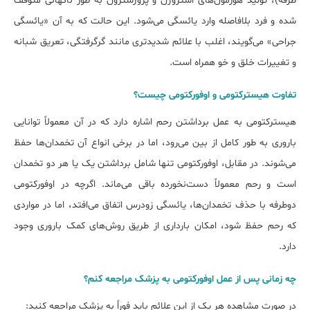
طرفه)، تولید هورمون‌های استروژن و پروژسترون به طور ناگهانی متوقف
شده و فرد بلافاصله وارد یائسگی می‌شود. این حالت که به آن «یائسگی
جراحی» می‌گویند، اغلب با علائم شدیدتری مانند گرگرفتگی، تعریق شبانه
و تغییرات خلق و خو همراه است.
تفاوت ھیسترکتومی و اوفورکتومی چیست؟
ھیسترکتومی به عمل برداشتن رحم اشاره دارد که در آن معمولاً توانایی
باروری به طور کامل از بین می‌رود، اما در برخی انواع آن تخمدان‌ها حفظ
می‌شوند. در مقابل، اوفورکتومی تنها شامل برداشتن یک یا هر دو تخمدان
است و رحم معمولاً دست‌نخورده باقی می‌ماند. اگرچه در اوفورکتومی
دوطرفه با حذف تخمدان‌ها، یائسگی زودرس اتفاق می‌افتد، اما در مواردی
که رحم حفظ شود، امکان بارداری از طریق روش‌های کمک باروری وجود
دارد.
چه زمانی پس از عمل اوفورکتومی به پزشک مراجعه کنم؟
در صورت مشاهده هر یک از این علائم باید فوراً به پزشک مراجعه کنید: