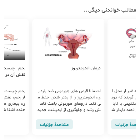
مطالب خواندنی دیگر...
درمان اندومتریوز
رحم چیست؟ س
نقش آن در بدن
به غیر از محل ا
احتمالا قرص های هورمونی ضد باردار
رحم چیست و ر
می گویند که درم
ی، اندومتریوز را از بدتر شدن حفظ م
ار رحم، نقش آن
مستقیمی با نابا
ی کند. داروهای هورمونی باعث کاه
ی، بیماری‌ های
گر قصد باردار ش
ش رشد و جلوگیری از ایمپلنت جدید
هنده آشنا شوید
در بافت آندومتر می شوند. در موارد
راقبت و حفظ س
شدید آندومتریوز، برداشتن رحم( هی
ظر متخصصان
اهدهٔ جزئیات
مشاهدهٔ جزئیات
سترکتومی) و هر دو تخمدان به عنوان
بهترین گزینه درمانی به کار می رود.