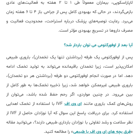
لاپاراسکوپی، بیماران معمولاً طی ۱ تا ۲ هفته به فعالیت‌های عادی
بازمی‌گردند، در حالی که بهبودی کامل پس از جراحی باز ۴ تا ۶ هفته زمان
می‌برد. رعایت توصیه‌های پزشک درباره استراحت، محدودیت فعالیت و
مصرف داروها در تسریع بهبودی مؤثر است.
آیا بعد از اوفورکتومی می توان باردار شد؟
پس از اوفورکتومی یک طرفه (برداشتن تنها یک تخمدان)، باروری طبیعی
امکان‌پذیر است، زیرا تخمدان باقیمانده می‌تواند به تولید تخمک ادامه
دهد. اما در صورت انجام اوفورکتومی دو طرفه (برداشتن هر دو تخمدان)،
باروری طبیعی غیرممکن خواهد شد، زیرا ذخیره تخمک‌ها به طور کامل از
بین می‌رود. در چنین مواردی، اگر رحم حفظ شده باشد، می‌توان از
روش‌های کمک باروری مانند
ای وی اف
IVF با استفاده از تخمک اهدایی
استفاده کرد. برای دریافت پاسخ این سوال که آیا نوزادان حاصل از IVF از
نظر سلامت و رشد تفاوتی با نوزادان بارداری طبیعی دارند؟، می‌توانید مقاله
«
فرق بچه های ای وی اف با طبیعی
» را مطالعه کنید.