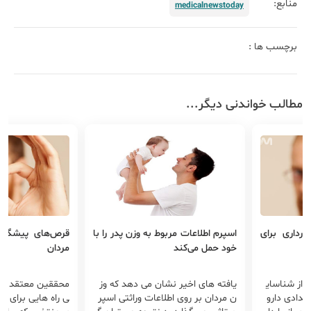
منابع:
medicalnewstoday
برچسب ها :
مطالب خواندنی دیگر...
رداری برای
اسپرم اطلاعات مربوط به وزن پدر را با
قرص‌های پیشگیری
خود حمل می‌کند
مردان
 از شناسای
یافته های اخیر نشان می دهد که وز
محققین معتقدند ک
عدادی دارو
ن مردان بر روی اطلاعات وراثتی اسپر
ی راه هایی برای س