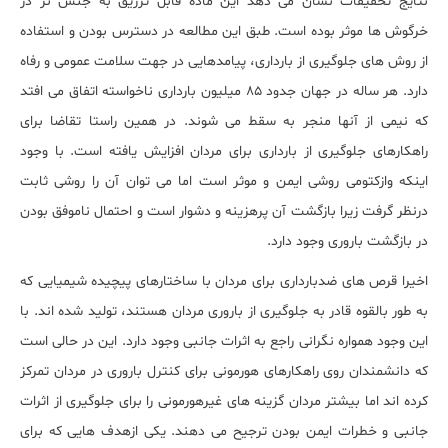
نتایج تحقیقات نشان می دهد این ماده قابل تزریق به جنس نر در
خرگوش ها موثر بوده است. طبق این مطالعه در دسترس بودن و استفاده
از روش های جلوگیری از بارداری، پیامدهایی در جهت سلامت عمومی و رفاه
دارد. هر ساله در جهان جدود 85 میلیون بارداری ناخواسته اتفاق می افتد
که نیمی از آنها منجر به سقط می شوند. در همین راستا تقاضا برای
راهکارهای جلوگیری از بارداری برای مردان افزایش یافته است. با وجود
اینکه وازکتومی روشی ایمن و موثر است اما می توان آن را روشی ثابت
درنظر گرفت زیرا بازگشت آن پرهزینه و دشوار است و احتمال ناموفق بودن
در بازگشت باروری وجود دارد.
اخیرا قرص های ضدبارداری برای مردان با ساختارهای پیچیده شیمیایی که
به طور بالقوه قادر به جلوگیری از باروری مردان هستند، تولید شده اند. با
این وجود همواره نگرانی راجع به اثرات جانبی وجود دارد. این در حالی است
که دانشمندان روی راهکارهای هورمونی برای کنترل باروری در مردان تمرکز
کرده اند اما بیشتر مردان گزینه های غیرهورمونی را برای جلوگیری از اثرات
جانبی و خطرات ایمن بودن ترجیح می دهند. یکی ازهدف هایی که برای