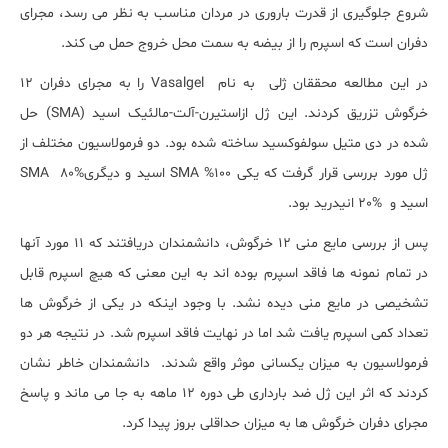
شروع جلوگیری از قدرت باروری در مردان مناسب به نظر می رسد، مجرای
دفران است که اسپرم را از بیضه به سمت محل خروج حمل می کند.
در این مطالعه محققان ژلی به نام
Vasalgel
را به مجرای دفران 12
خرگوش تزریق کردند. این ژل ازاستیرن-آلت-مالئیک اسید (
SMA
) حل
شده در دی متیل سولفوکسید ساخته شده بود. دو فرمولاسیون مختلف از
ژل مورد بررسی قرار گرفت که یکی 100%
SMA
اسید و دیگری
80%
SMA
اسید و
20%
انیدرید بود.
پس از بررسی مایع منی 12 خرگوش، دانشمندان دریافتند که 11 مورد آنها
در تمام نمونه ها فاقد اسپرم بوده اند به این معنی که هیچ اسپرم قابل
تشخیصی در مایع منی دیده نشد. با وجود اینکه در یکی از خرگوش ها
تعداد کمی اسپرم یافت شد اما در نهایت فاقد اسپرم شد. در نتیجه هر دو
فرمولاسیون به میزان یکسانی موثر واقع شدند. دانشمندان خاطر نشان
کردند که اثر این ژل ضد بارداری طی دوره 12 ماهه به جا می ماند و پاسخ
مجرای دفران خرگوش ها به میزان حداقلی بروز پیدا کرد.