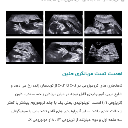
تاریخ انتشار:
۱۴۰۱/۰۶/۰۹
تاریخ به‌روزرسانی:
۱۴۰۲/۰۷/۱۸
اهمیت تست غربالگری جنین
ناهنجاری های کروموزومی در 0.1٪ تا 0.2٪ از تولدهای زنده رخ می دهد و
شایع ترین آنوپلوئیدی قابل توجه در میان نوزادان زنده، سندرم داون
(تریزومی 21) است. آنوپلوئیدی یعنی یک یا چند کروموزوم بیشتر یا کمتر
از حالت عادی باشد. سایر آنوپلوئیدی های قابل تشخیص با سونوگرافی
سه ماهه اول و دوم عبارتند از تریزومی 13، 18و مونوزومی X.