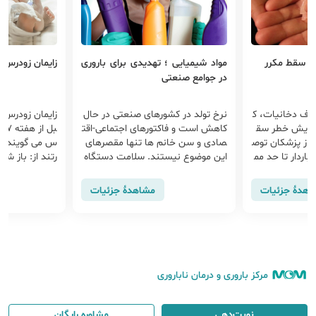
ر سقط مکرر
مواد شیمیایی ؛ تهدیدی برای باروری
زایمان زودرس
در جوامع صنعتی
رف دخانیات، ک
نرخ تولد در کشورهای صنعتی در حال
زایمان زودرس 
فزایش خطر سق
کاهش است و فاکتورهای اجتماعی-اقت
از پزشکان توص
صادی و سن خانم ها تنها مقصرهای
س می گویند عل
باردار تا حد مم
این موضوع نیستند. سلامت دستگاه
رتند از: باز ش
تناسلی مرد و ...
د، د...
اهدهٔ جزئیات
مشاهدهٔ جزئیات
مرکز باروری و درمان ناباروری
نوبت‌دهی
مشاوره رایگان