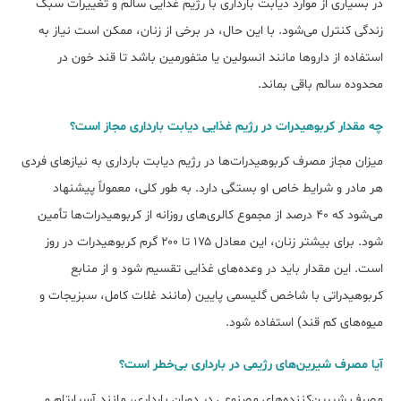
در بسیاری از موارد دیابت بارداری با رژیم غذایی سالم و تغییرات سبک
زندگی کنترل می‌شود. با این حال، در برخی از زنان، ممکن است نیاز به
استفاده از داروها مانند انسولین یا متفورمین باشد تا قند خون در
محدوده سالم باقی بماند.
ﭼﻪ ﻣﻘﺪار ﮐﺮﺑﻮﻫﯿﺪرات در رژیم غذایی دیابت بارداری ﻣﺠﺎز اﺳﺖ؟
میزان مجاز مصرف کربوهیدرات‌ها در رژیم دیابت بارداری به نیازهای فردی
هر مادر و شرایط خاص او بستگی دارد. به طور کلی، معمولاً پیشنهاد
می‌شود که ۴۰ درصد از مجموع کالری‌های روزانه از کربوهیدرات‌ها تأمین
شود. برای بیشتر زنان، این معادل ۱۷۵ تا ۲۰۰ گرم کربوهیدرات در روز
است. این مقدار باید در وعده‌های غذایی تقسیم شود و از منابع
کربوهیدراتی با شاخص گلیسمی پایین (مانند غلات کامل، سبزیجات و
میوه‌های کم قند) استفاده شود.
آﯾﺎ ﻣﺼﺮف شیرینﻫﺎی رژیمی در ﺑﺎرداری بیﺧﻄﺮ اﺳﺖ؟
مصرف شیرین‌کننده‌های مصنوعی در دوران بارداری، مانند آسپارتام و