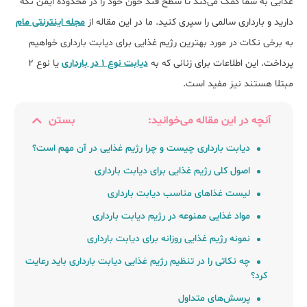
غذایی به شما کمک می‌کند تا سطح قند خون خود را در محدوده ایمن نگه
دارید و بارداری سالمی را سپری کنید. ما در این مقاله از
مجله اینترنتی مام
به برخی نکات در مورد بهترین رژیم غذایی برای دیابت بارداری خواهیم
پرداخت. این اطلاعات برای زنانی که به
دیابت نوع ۱ در بارداری
یا نوع ۲
مبتلا هستند نیز مفید است.
آنچه در این مقاله می‌خوانید:
بستن
دﯾﺎﺑﺖ ﺑﺎرداری ﭼﯿﺴﺖ و ﭼﺮا رژﯾﻢ غذایی در آن ﻣﻬﻢ اﺳﺖ؟
اﺻﻮل ﮐﻠﯽ رژﯾﻢ غذایی ﺑﺮای دﯾﺎﺑﺖ ﺑﺎرداری
ﻟﯿﺴﺖ ﻏﺬاﻫﺎی ﻣﻨﺎﺳﺐ دﯾﺎﺑﺖ ﺑﺎرداری
مواد غذایی ممنوعه در رژیم دیابت بارداری
نمونه رژیم غذایی روزانه برای دیابت بارداری
ﭼﻪ ﻧﮑﺎﺗﯽ را در تنظیم رژﯾﻢ ﻏﺬایی دﯾﺎﺑﺖ ﺑﺎرداری ﺑﺎﯾﺪ رﻋﺎﯾﺖ
کرد؟
پرسش‌های متداول