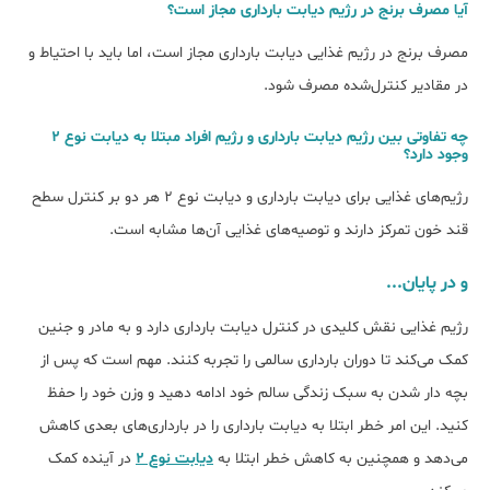
آیا مصرف برنج در رژیم دیابت ﺑﺎرداری ﻣﺠﺎز اﺳﺖ؟
مصرف برنج در رژیم غذایی دیابت بارداری مجاز است، اما باید با احتیاط و
در مقادیر کنترل‌شده مصرف شود.
ﭼﻪ ﺗﻔﺎوﺗﯽ بین رژﯾﻢ دﯾﺎﺑﺖ ﺑﺎرداری و رژﯾﻢ اﻓﺮاد مبتلا به دیابت نوع ۲
وجود دارد؟
رژیم‌های غذایی برای دیابت بارداری و دیابت نوع ۲ هر دو بر کنترل سطح
قند خون تمرکز دارند و توصیه‌های غذایی آن‌ها مشابه است.
و در پایان...
رژیم غذایی نقش کلیدی در کنترل دیابت بارداری دارد و به مادر و جنین
کمک می‌کند تا دوران بارداری سالمی را تجربه کنند. مهم است که پس از
بچه دار شدن به سبک زندگی سالم خود ادامه دهید و وزن خود را حفظ
کنید. این امر خطر ابتلا به دیابت بارداری را در بارداری‌های بعدی کاهش
می‌دهد و همچنین به کاهش خطر ابتلا به
دیابت نوع ۲
در آینده کمک