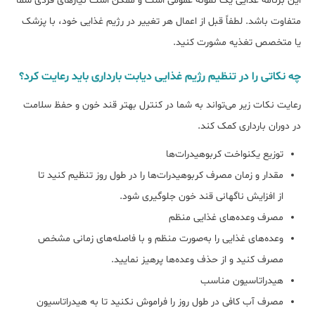
این برنامه غذایی یک نمونه عمومی است و ممکن است نیازهای فردی شما
متفاوت باشد. لطفاً قبل از اعمال هر تغییر در رژیم غذایی خود، با پزشک
یا متخصص تغذیه مشورت کنید.
ﭼﻪ ﻧﮑﺎﺗﯽ را در تنظیم رژﯾﻢ ﻏﺬایی دﯾﺎﺑﺖ ﺑﺎرداری ﺑﺎﯾﺪ رﻋﺎﯾﺖ کرد؟
رعایت نکات زیر می‌تواند به شما در کنترل بهتر قند خون و حفظ سلامت
در دوران بارداری کمک کند.
توزیع یکنواخت کربوهیدرات‌ها
مقدار و زمان مصرف کربوهیدرات‌ها را در طول روز تنظیم کنید تا
از افزایش ناگهانی قند خون جلوگیری شود.
مصرف وعده‌های غذایی منظم
وعده‌های غذایی را به‌صورت منظم و با فاصله‌های زمانی مشخص
مصرف کنید و از حذف وعده‌ها پرهیز نمایید.
هیدراتاسیون مناسب
مصرف آب کافی در طول روز را فراموش نکنید تا به هیدراتاسیون