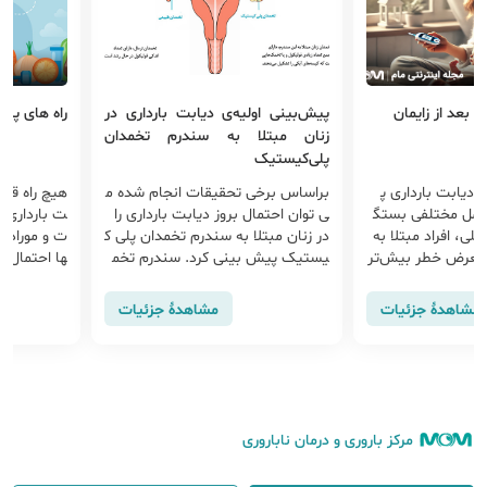
ی بعد از زایمان
پیش‌بینی اولیه‌ی دیابت بارداری در
راه های پیش
زنان مبتلا به سندرم تخمدان
پلی‌کیستیک
 دیابت بارداری پ
براساس برخی تحقیقات انجام شده م
هیچ راه قطع
وامل مختلفی بستگ
ی توان احتمال بروز دیابت بارداری را
ت بارداری و
کلی، افراد مبتلا به
در زنان مبتلا به سندرم تخمدان پلی ک
ت و مورادی 
ر معرض خطر بیش‌تر
یستیک پیش بینی کرد. سندرم تخم
ها احتمال دی
ی برای ابتلا به دیابت نوع ۲ در آینده
دان پلی کیستیک (PCOS) یک اختلا
م می کند. ای
ل شایع زنان در سنین باروری است و
مشاهدهٔ جزئیات
مشاهدهٔ جزئیات
به طور شایع
مرکز باروری و درمان ناباروری