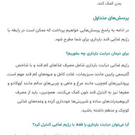
بدن کمک کند.
پرسش‌های متداول
در ادامه به پاسخ پرسش‌هایی خواهیم پرداخت که ممکن است در رابطه با
رژیم غذایی قند بارداری برای شما مطرح شود.
ﺑﺮای درﻣﺎن دﯾﺎﺑﺖ ﺑﺎرداری ﭼﻪ ﺑﺨﻮرﯾﻢ؟
رژیم غذایی دیابت بارداری شامل مصرف غذاهای کم قند و با شاخص
گلیسمی پایین مانند سبزیجات، غلات کامل و میوه‌های کم قند مهم است.
پروتئین‌های کم‌چرب مانند مرغ و ماهی و چربی‌های سالم مانند آووکادو و
مغزها نیز به کنترل قند خون کمک می‌کنند. همچنین، باید از مصرف
کربوهیدرات‌های ساده و شیرینی‌ها خودداری کرده و وعده‌های غذایی
کوچک و منظم داشته باشید.
آﯾﺎ میﺗﻮان دﯾﺎﺑﺖ ﺑﺎرداری را ﻓﻘﻂ ﺑﺎ رژﯾﻢ ﻏﺬایی ﮐﻨﺘﺮل ﮐﺮد؟