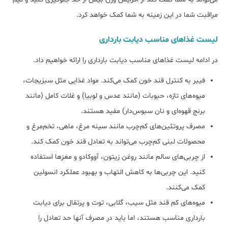
مراقبت شما در این زمینه به شما کمک خواهد کرد.
ﻟﯿﺴﺖ ﻏﺬاﻫﺎی ﻣﻨﺎﺳﺐ دﯾﺎﺑﺖ ﺑﺎرداری
در ادامه ﻟﯿﺴﺖ ﻏﺬاﻫﺎی ﻣﻨﺎﺳﺐ دﯾﺎﺑﺖ ﺑﺎرداری را ارائه خواهیم داد.
فیبر به کنترل قند خون کمک می‌کند. مواد غذایی مثل سبزیجات،
میوه‌های تازه، حبوبات (مانند عدس و لوبیا) و غلات کامل (مانند
برنج قهوه‌ای و نان سبوس‌دار) مفید هستند.
مصرف پروتئین‌های کم‌چرب مانند سینه مرغ، ماهی، تخم‌مرغ و
محصولات لبنی کم‌چرب می‌تواند به تعادل قند خون کمک کند.
از چربی‌های سالم مانند روغن زیتون، آووکادو و مغزها استفاده
کنید. این چربی‌ها به کاهش التهاب و بهبود عملکرد انسولین
کمک می‌کنند.
میوه‌های کم قند مثل سیب، گلابی، توت و پرتقال برای دیابت
بارداری مناسب هستند، اما باید در مصرف آنها حد تعادل را