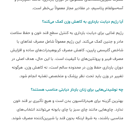
آسه‌سولفام پتاسیم، در مقادیر مجاز معمولاً بی‌خطر است.
آﯾﺎ رژﯾﻢ دﯾﺎﺑﺖ ﺑﺎرداری ﺑﻪ ﮐﺎﻫﺶ وزن ﮐﻤﮏ میﮐﻨﺪ؟
رژیم غذایی برای دیابت بارداری به کنترل سطح قند خون و حفظ سلامت
مادر و جنین کمک می‌کند. این رژیم معمولاً شامل مصرف غذاهای با
شاخص گلیسمی پایین، کاهش مصرف کربوهیدرات‌های ساده و افزایش
مصرف فیبر و پروتئین‌های با کیفیت است. با این حال، هدف اصلی در
دوران بارداری حفظ وزن در محدوده سالم است، نه کاهش وزن. هرگونه
تغییر در وزن باید تحت نظر پزشک و متخصص تغذیه انجام شود.
ﭼﻪ ﻧﻮﺷﯿﺪﻧﯽهایی ﺑﺮای زﻧﺎن ﺑﺎردار دﯾﺎﺑﺘﯽ ﻣﻨﺎﺳﺐ هستند؟
بهترین گزینه برای هیدراتاسیون بدن است و هیچ تأثیری بر قند خون
ندارد. چای‌هایی مانند چای سبز یا چای بابونه می‌توانند انتخاب‌های
مناسبی باشند، به شرط اینکه بدون قند یا شیرین‌کننده مصرف شوند.