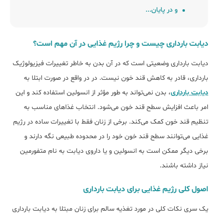
و در پایان...
دﯾﺎﺑﺖ ﺑﺎرداری ﭼﯿﺴﺖ و ﭼﺮا رژﯾﻢ غذایی در آن ﻣﻬﻢ اﺳﺖ؟
دیابت بارداری وضعیتی است که در آن بدن به خاطر تغییرات فیزیولوژیک
بارداری، قادر به کاهش قند خون نیست. در در واقع در صورت ابتلا به
دیابت بارداری
، بدن نمی‌تواند به طور مؤثر از انسولین استفاده کند و این
امر باعث افزایش سطح قند خون می‌شود. انتخاب غذاهای مناسب به
تنظیم قند خون کمک می‌کند. برخی از زنان فقط با تغییرات ساده در رژیم
غذایی می‌توانند سطح قند خون خود را در محدوده طبیعی نگه دارند و
برخی دیگر ممکن است به انسولین و یا داروی دیابت به نام متفورمین
نیاز داشته باشند.
اﺻﻮل ﮐﻠﯽ رژﯾﻢ غذایی ﺑﺮای دﯾﺎﺑﺖ ﺑﺎرداری
یک سری نکات کلی در مورد تغذیه سالم برای زنان مبتلا به دیابت بارداری